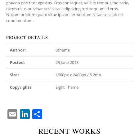
gravida porttitor egestas. Cras consequat, velit in tempus molestie,
turpis risus pulvinar orci, vitae adipiscing tortor quam id eros.
Nullam pretium quam vitae ipsum fermentum, vitae suscipit est
condimentum.
PROJECT DETAILS
Author:
8theme
Posted:
23 June 2013
Size:
1600px x 2400px / 5.2mb
Copyrights:
Eight Theme
E
Li
S
m
n
h
RECENT WORKS
ai
k
ar